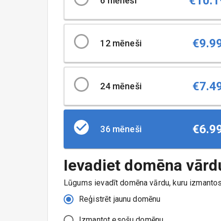
€
10.1
6
mēneši
€
9.9
12
mēneši
€
7.4
24
mēneši
€
6.9
36
mēneši
Ievadiet domēna vārd
Lūgums ievadīt domēna vārdu, kuru izmantosi
Reģistrēt jaunu domēnu
Izmantot esošu domēnu