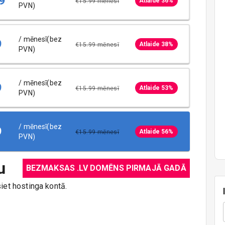
9
Atlaide 36%
€
15.99
mēnesī
PVN)
/ mēnesī(bez
9
Atlaide 38%
€
15.99
mēnesī
PVN)
/ mēnesī(bez
9
Atlaide 53%
€
15.99
mēnesī
PVN)
/ mēnesī(bez
9
Atlaide 56%
€
15.99
mēnesī
PVN)
u
BEZMAKSAS .LV DOMĒNS PIRMAJĀ GADĀ
et hostinga kontā.