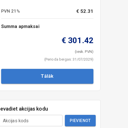
€
52.31
PVN
21
%
Summa apmaksai
€
301.42
(iesk. PVN)
(
Perioda beigas
:
31/07/2029
)
Tālāk
Ievadiet akcijas kodu
Akcijas kods
PIEVIENOT